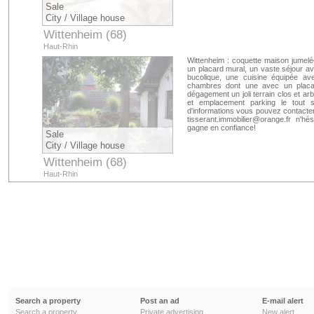
Sale
City / Village house
Wittenheim (68)
Haut-Rhin
Wittenheim : coquette maison jumel
un placard mural, un vaste séjour a
bucolique, une cuisine équipée ave
chambres dont une avec un placar
dégagement un joli terrain clos et 
et emplacement parking le tout 
d'informations vous pouvez contacter 
tisserant.immobilier@orange.fr n'hés
gagne en confiance!
Sale
City / Village house
Wittenheim (68)
Haut-Rhin
Search a property
Post an ad
E-mail alert
Search a property
Private advertising
New alert