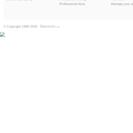
Professional Area
Manage your al
D
© Copyright 1998-2026 -
MAISONS
.COM