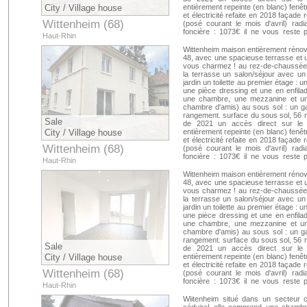
City / Village house
entièrement repeinte (en blanc) fenêt
et électricité refaite en 2018 façade re
Wittenheim (68)
(posé courant le mois d'avril) rad
foncière : 1073€ il ne vous reste 
Haut-Rhin
rapidement ! si vous souhaitez plu
avec, sylvia da silva au ou par mail :
Wittenheim maison entièrement rénovée
: 302 000€ honoraire agence : 17 00
48, avec une spacieuse terrasse et 
acquéreur
vous charmez ! au rez-de-chaussée 
la terrasse un salon/séjour avec u
jardin un toilette au premier étage 
une pièce dressing et une en enfil
une chambre, une mezzanine et un
chambre d'amis) au sous sol : un g
rangement. surface du sous sol, 56 m
Sale
de 2021 un accès direct sur le j
City / Village house
entièrement repeinte (en blanc) fenêt
et électricité refaite en 2018 façade re
Wittenheim (68)
(posé courant le mois d'avril) rad
foncière : 1073€ il ne vous reste 
Haut-Rhin
rapidement ! si vous souhaitez plu
avec, sylvia da silva au ou par mail :
Wittenheim maison entièrement rénovée
: 302 000€ honoraire agence : 17 00
48, avec une spacieuse terrasse et 
acquéreur
vous charmez ! au rez-de-chaussée 
la terrasse un salon/séjour avec u
jardin un toilette au premier étage 
une pièce dressing et une en enfil
une chambre, une mezzanine et un
chambre d'amis) au sous sol : un g
rangement. surface du sous sol, 56 m
Sale
de 2021 un accès direct sur le j
City / Village house
entièrement repeinte (en blanc) fenêt
et électricité refaite en 2018 façade re
Wittenheim (68)
(posé courant le mois d'avril) rad
foncière : 1073€ il ne vous reste 
Haut-Rhin
rapidement ! si vous souhaitez plu
avec, sylvia da silva au ou par mail :
Wiitenheim situé dans un secteur c
: 302 000€ honoraire agence : 17 00