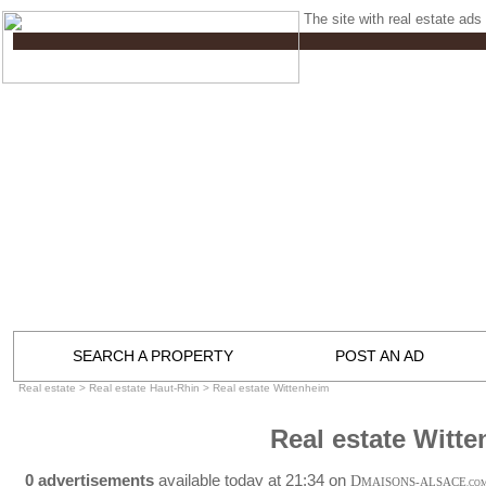
The site with real estate ads 
SEARCH A PROPERTY
POST AN AD
Real estate
>
Real estate Haut-Rhin
>
Real estate Wittenheim
Real estate Witt
0 advertisements
available today at 21:34 on
D
MAISONS-ALSACE
.CO