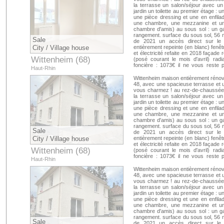
la terrasse un salon/séjour avec u
jardin un toilette au premier étage 
une pièce dressing et une en enfil
une chambre, une mezzanine et un
chambre d'amis) au sous sol : un g
rangement. surface du sous sol, 56 m
Sale
de 2021 un accès direct sur le j
City / Village house
entièrement repeinte (en blanc) fenêt
et électricité refaite en 2018 façade re
Wittenheim (68)
(posé courant le mois d'avril) rad
foncière : 1073€ il ne vous reste 
Haut-Rhin
rapidement ! si vous souhaitez plu
avec, sylvia da silva au ou par mail :
Wittenheim maison entièrement rénovée
: 295 000€ honoraire agence : 15 00
48, avec une spacieuse terrasse et 
acquéreur
vous charmez ! au rez-de-chaussée 
la terrasse un salon/séjour avec u
jardin un toilette au premier étage 
une pièce dressing et une en enfil
une chambre, une mezzanine et un
chambre d'amis) au sous sol : un g
rangement. surface du sous sol, 56 m
Sale
de 2021 un accès direct sur le j
City / Village house
entièrement repeinte (en blanc) fenêt
et électricité refaite en 2018 façade re
Wittenheim (68)
(posé courant le mois d'avril) rad
foncière : 1073€ il ne vous reste 
Haut-Rhin
rapidement ! si vous souhaitez plu
avec, sylvia da silva au ou par mail :
Wittenheim maison entièrement rénovée
: 295 000€ honoraire agence : 15 00
48, avec une spacieuse terrasse et 
acquéreur
vous charmez ! au rez-de-chaussée 
la terrasse un salon/séjour avec u
jardin un toilette au premier étage 
une pièce dressing et une en enfil
une chambre, une mezzanine et un
chambre d'amis) au sous sol : un g
rangement. surface du sous sol, 56 m
Sale
de 2021 un accès direct sur le j