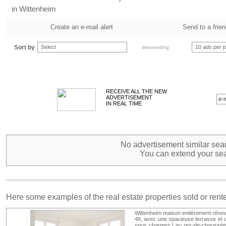
in Wittenheim
Create an e-mail alert
Send to a frie
Sort by
Select
10 ads per 
descending
RECEIVE ALL THE NEW
ADVERTISEMENT
IN REAL TIME
No advertisement similar sear
You can extend your sea
Here some examples of the real estate properties sold or ren
Wittenheim maison entièrement rénovée
48, avec une spacieuse terrasse et 
vous charmez ! au rez-de-chaussée 