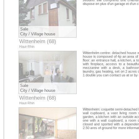
séduire! elle comprend une chambr
acquéreur
dispose en plus d'un garage et d'un c
Sale
City / Village house
Wittenheim (68)
Haut-Rhin
Wittenheim centre: detached house wit
house is composed of 4p an area of
floor: an entrance hall, a kitchen, a t
with fireplace, access to a beautif
mezzanine with a desk, a bathroo
laundry, gas heating, set on 2 acres
1 double you can contact us at or by
Sale
City / Village house
Wittenheim (68)
Haut-Rhin
Wittenheim: coquette semi-detached h
wall cupboard, a vast living room 
garden, a kitchen with an outside ac
one with a wall cupboard, a room o
closed and sported with a dependen
2.50 ares of ground for more informat